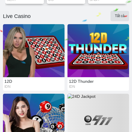
Live Casino
Tất cả
12D
12D Thunder
IDN
IDN