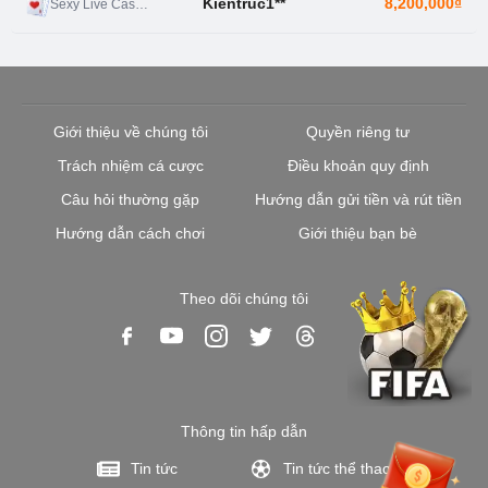
Kientruc1**
8,200,000
₫
Sexy Live Casino
Giới thiệu về chúng tôi
Quyền riêng tư
Trách nhiệm cá cược
Điều khoản quy định
Câu hỏi thường gặp
Hướng dẫn gửi tiền và rút tiền
Hướng dẫn cách chơi
Giới thiệu bạn bè
Theo dõi chúng tôi
Thông tin hấp dẫn
Tin tức
Tin tức thể thao